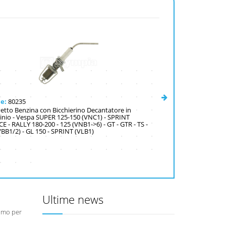
ce:
80235
Codice:
79777
etto Benzina con Bicchierino Decantatore in
COPPIA CEPPI FREN
inio - Vespa SUPER 125-150 (VNC1) - SPRINT
125-150-200 E PK 50
E - RALLY 180-200 - 125 (VNB1->6) - GT - GTR - TS -
RALLY 200 (OEM 6473
VBB1/2) - GL 150 - SPRINT (VLB1)
Ultime news
simo per