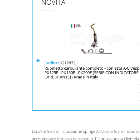
NOVITA'
Codice:
1217872
 Vespa PX 125-150-
Rubinetto carburante completo - con asta A-C Vesp
PX125E - PX150E - PX200E (SERIE CON INDICATORE
CARBURANTE) - Made in Italy
Da oltre 50 anni la passione spinge Andrea e Gianni Esposti 
accontentare il nostro patrimonio, l´appassionata clientela.