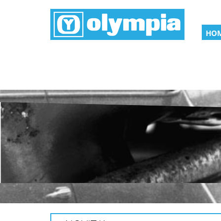
HO
Home