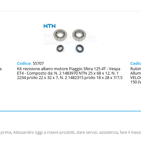
Codice:
55707
Codi
a
Kit revisione albero motore Piaggio Sfera 125 4T - Vespa
Rubin
ET4 - Composto da: N. 2 1483970 NTN 25 x 68 x 12, N. 1
Allum
2234 p/olio 22 x 32 x 7, N. 2 1482315 p/olio 18 x 28 x 7/7,5
VELOC
150 (
prima, Alessandro oggi a creare prodotti, dare servizi, assistenza, fare il mas