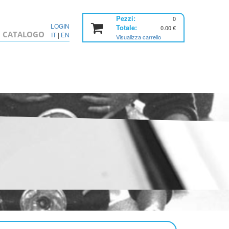
Pezzi:
0
LOGIN
Totale:
0.00
€
CATALOGO
IT
|
EN
Visualizza carrello
Home