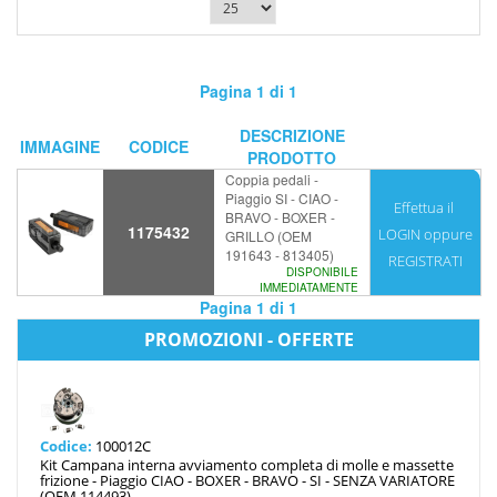
Pagina 1 di 1
DESCRIZIONE
IMMAGINE
CODICE
PRODOTTO
Coppia pedali -
Piaggio SI - CIAO -
Effettua il
BRAVO - BOXER -
1175432
LOGIN
oppure
GRILLO (OEM
191643 - 813405)
REGISTRATI
DISPONIBILE
IMMEDIATAMENTE
Pagina 1 di 1
PROMOZIONI - OFFERTE
Codice:
100012C
Kit Campana interna avviamento completa di molle e massette
frizione - Piaggio CIAO - BOXER - BRAVO - SI - SENZA VARIATORE
(OEM 114493)