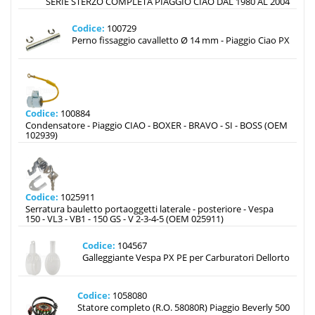
SERIE STERZO COMPLETA PIAGGIO CIAO DAL 1980 AL 2004
Codice:
100729
Perno fissaggio cavalletto Ø 14 mm - Piaggio Ciao PX
Codice:
100884
Condensatore - Piaggio CIAO - BOXER - BRAVO - SI - BOSS (OEM
102939)
Codice:
1025911
Serratura bauletto portaoggetti laterale - posteriore - Vespa
150 - VL3 - VB1 - 150 GS - V 2-3-4-5 (OEM 025911)
Codice:
104567
Galleggiante Vespa PX PE per Carburatori Dellorto
Codice:
1058080
Statore completo (R.O. 58080R) Piaggio Beverly 500