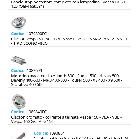
Fanale stop posteriore completo con lampadina - Vespa LX 50-
125 (OEM 639281)
Codice:
1070300EC
Clacson Vespa 50 - 90 - 125 - V5SA1 - V9A1 - VMA2 - VNL2 - VNC1
- TIPO ECONOMICO
Codice:
1082699
Motorino avviamento Atlantic 500 - Fuoco 500 - Nexus 500 -
Beverly 400-500 - MP3 400-500 - Tourer 500 - X8 400 - X9 500 -
Scarabeo 400-500
Codice:
1089840EC
Clacson cromato - corrente alternata Vespa 150 - VBA - VBB -
Vespa 160 GS - Ape 150
Codice:
1090854
Cinghia batteria Vespa PX 1^ tipo- FL-PK XL-Rush-N