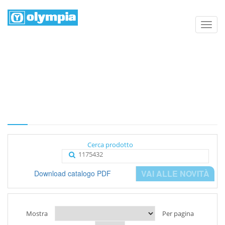
Elenco prodotti
Home
Negozio
Categoria
Cerca prodotto
VAI ALLE NOVITÀ
Download catalogo PDF
Mostra
Per pagina