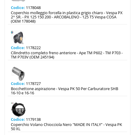
Codice:
1178048
Coperchio molleggio forcella in plastica grigio chiaro - Vespa PX
2^ SR. - PX 125 150 200 - ARCOBALENO - 125 T5 Vespa COSA
(OEM 178048)
Codice:
1178222
Cilindretto completo freno anteriore - Ape TM P602 - TM P703 -
TM P703V (OEM 245194)
Codice:
1178727
Bocchettone aspirazione - Vespa PK 50 Per Carburatore SHB
16-10 e 16-16
Codice:
1179138
Coperchio Volano Chiocciola Nero "MADE IN ITALY" - Vespa PK
50 XL