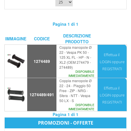
Pagina 1 di 1
DESCRIZIONE
IMMAGINE
CODICE
PRODOTTO
Coppia manopole Ø
22 - Vespa PK 50 -
Effettua il
125 XL FL - HP - N -
1274489
LOGIN
oppure
XL2 (OEM 274479 -
274489)
REGISTRATI
DISPONIBILE
IMMEDIATAMENTE
Coppia manopole Ø
22 - 24 - Piaggio 50
Effettua il
Free - ZIP - NRG -
1274489/491
LOGIN
oppure
Sfera - NTT - Vespa
50 LX - S
REGISTRATI
DISPONIBILE
IMMEDIATAMENTE
Pagina 1 di 1
PROMOZIONI - OFFERTE