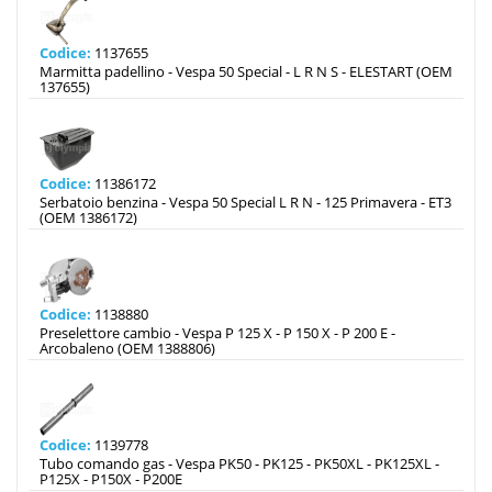
Codice:
1137655
Marmitta padellino - Vespa 50 Special - L R N S - ELESTART (OEM
137655)
Codice:
11386172
Serbatoio benzina - Vespa 50 Special L R N - 125 Primavera - ET3
(OEM 1386172)
Codice:
1138880
Preselettore cambio - Vespa P 125 X - P 150 X - P 200 E -
Arcobaleno (OEM 1388806)
Codice:
1139778
Tubo comando gas - Vespa PK50 - PK125 - PK50XL - PK125XL -
P125X - P150X - P200E