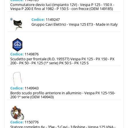
Commutatore devio luci (impianto 12V) - Vespa P 125 - 150 X -
Vespa P 200 E fino al 1982 - P 150 S - con frecce (OEM 149185)
Codice:
1149247
Gruppo Cavi Elettrici - Vespa 125 ET3 - Made in Italy
Codice:
1149876
Scudetto per frontale (R.O. 195577) Vespa PX 125 - PX 150 - PX
200 - PK 50 - PK 125 (1ª serie) PK 50 S - PK 125 S
Codice:
1149943
Bordo scudo profilo anteriore in alluminio - Vespa PX 125-150-
200 1ª serie (OEM 149943)
Codice:
1150776
Statore completo 6v - 35w - 5 Cavi - 3 Bobine - Vespa 125 VNA -