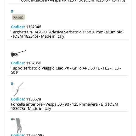
Condensatore - Vespa PX 125 - 150 (OEM 182343 / 134116)
Codice:
1182346
Targhetta "PIAGGIO" Adesiva Serbatoio 115x28 mm (alluminio)
- (OEM 182346) - Made in Italy
Codice:
1182356
Tappo serbatoio Piaggio Ciao PX - Grillo APE 50 FL - FL2 - FL3 -
50 P
Codice:
1183678
Forcella anteriore - Vespa 50 - 90 - 125 Primavera - ET3 (OEM
183678) - Made in Italy
Codice:
1183779G